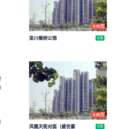
0.00万
栾川橡树公馆
在售
时
缴
0.00万
暂
凤凰天街对面（盛世豪
在售