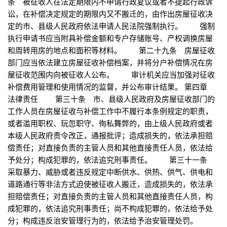
条 被征收人在法定期限内不申请行政复议或者不提起行政诉
讼，在补偿决定规定的期限内又不搬迁的，由作出房屋征收决
定的市、县级人民政府依法申请人民法院强制执行。 强制
执行申请书应当附具补偿金额和专户存储账号、产权调换房屋
和周转用房的地点和面积等材料。 第二十九条 房屋征收
部门应当依法建立房屋征收补偿档案，并将分户补偿情况在房
屋征收范围内向被征收人公布。 审计机关应当加强对征收
补偿费用管理和使用情况的监督，并公布审计结果。 第四章
法律责任 第三十条 市、县级人民政府及房屋征收部门的
工作人员在房屋征收与补偿工作中不履行本条例规定的职责，
或者滥用职权、玩忽职守、徇私舞弊的，由上级人民政府或者
本级人民政府责令改正，通报批评；造成损失的，依法承担赔
偿责任；对直接负责的主管人员和其他直接责任人员，依法给
予处分；构成犯罪的，依法追究刑事责任。 第三十一条
采取暴力、威胁或者违反规定中断供水、供热、供气、供电和
道路通行等非法方式迫使被征收人搬迁，造成损失的，依法承
担赔偿责任；对直接负责的主管人员和其他直接责任人员，构
成犯罪的，依法追究刑事责任；尚不构成犯罪的，依法给予处
分；构成违反治安管理行为的，依法给予治安管理处罚。