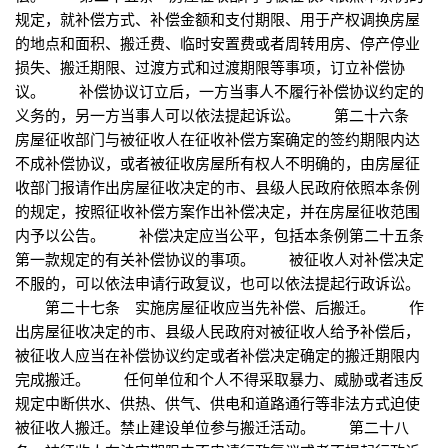
规定，就补偿方式、补偿金额和支付期限、用于产权调换房屋
的地点和面积、搬迁费、临时安置费或者周转用房、停产停业
损失、搬迁期限、过渡方式和过渡期限等事项，订立补偿协
议。 补偿协议订立后，一方当事人不履行补偿协议约定的
义务的，另一方当事人可以依法提起诉讼。 第二十六条
房屋征收部门与被征收人在征收补偿方案确定的签约期限内达
不成补偿协议，或者被征收房屋所有权人不明确的，由房屋征
收部门报请作出房屋征收决定的市、县级人民政府依照本条例
的规定，按照征收补偿方案作出补偿决定，并在房屋征收范围
内予以公告。 补偿决定应当公平，包括本条例第二十五条
第一款规定的有关补偿协议的事项。 被征收人对补偿决定
不服的，可以依法申请行政复议，也可以依法提起行政诉讼。
第二十七条 实施房屋征收应当先补偿、后搬迁。 作
出房屋征收决定的市、县级人民政府对被征收人给予补偿后，
被征收人应当在补偿协议约定或者补偿决定确定的搬迁期限内
完成搬迁。 任何单位和个人不得采取暴力、威胁或者违反
规定中断供水、供热、供气、供电和道路通行等非法方式迫使
被征收人搬迁。禁止建设单位参与搬迁活动。 第二十八