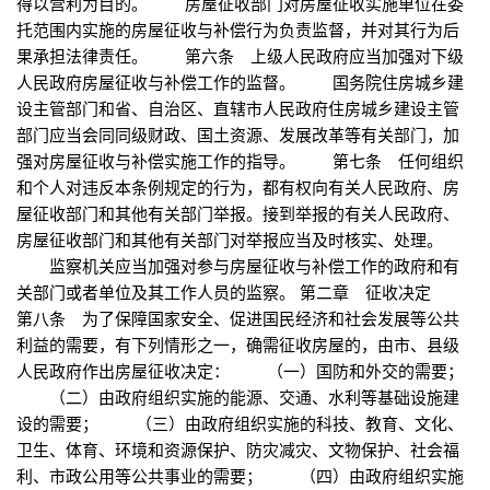
得以营利为目的。 房屋征收部门对房屋征收实施单位在委
托范围内实施的房屋征收与补偿行为负责监督，并对其行为后
果承担法律责任。 第六条 上级人民政府应当加强对下级
人民政府房屋征收与补偿工作的监督。 国务院住房城乡建
设主管部门和省、自治区、直辖市人民政府住房城乡建设主管
部门应当会同同级财政、国土资源、发展改革等有关部门，加
强对房屋征收与补偿实施工作的指导。 第七条 任何组织
和个人对违反本条例规定的行为，都有权向有关人民政府、房
屋征收部门和其他有关部门举报。接到举报的有关人民政府、
房屋征收部门和其他有关部门对举报应当及时核实、处理。
监察机关应当加强对参与房屋征收与补偿工作的政府和有
关部门或者单位及其工作人员的监察。 第二章 征收决定
第八条 为了保障国家安全、促进国民经济和社会发展等公共
利益的需要，有下列情形之一，确需征收房屋的，由市、县级
人民政府作出房屋征收决定： （一）国防和外交的需要；
（二）由政府组织实施的能源、交通、水利等基础设施建
设的需要； （三）由政府组织实施的科技、教育、文化、
卫生、体育、环境和资源保护、防灾减灾、文物保护、社会福
利、市政公用等公共事业的需要； （四）由政府组织实施