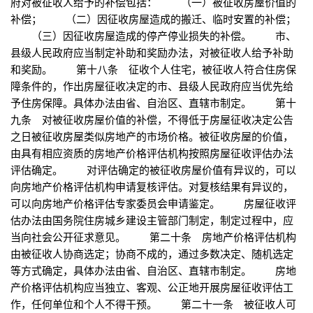
府对被征收人给予的补偿包括： （一）被征收房屋价值的
补偿； （二）因征收房屋造成的搬迁、临时安置的补偿；
（三）因征收房屋造成的停产停业损失的补偿。 市、
县级人民政府应当制定补助和奖励办法，对被征收人给予补助
和奖励。 第十八条 征收个人住宅，被征收人符合住房保
障条件的，作出房屋征收决定的市、县级人民政府应当优先给
予住房保障。具体办法由省、自治区、直辖市制定。 第十
九条 对被征收房屋价值的补偿，不得低于房屋征收决定公告
之日被征收房屋类似房地产的市场价格。被征收房屋的价值，
由具有相应资质的房地产价格评估机构按照房屋征收评估办法
评估确定。 对评估确定的被征收房屋价值有异议的，可以
向房地产价格评估机构申请复核评估。对复核结果有异议的，
可以向房地产价格评估专家委员会申请鉴定。 房屋征收评
估办法由国务院住房城乡建设主管部门制定，制定过程中，应
当向社会公开征求意见。 第二十条 房地产价格评估机构
由被征收人协商选定；协商不成的，通过多数决定、随机选定
等方式确定，具体办法由省、自治区、直辖市制定。 房地
产价格评估机构应当独立、客观、公正地开展房屋征收评估工
作，任何单位和个人不得干预。 第二十一条 被征收人可