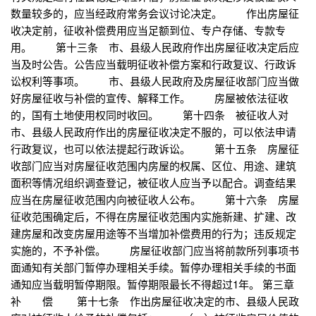
数量较多的，应当经政府常务会议讨论决定。 作出房屋征
收决定前，征收补偿费用应当足额到位、专户存储、专款专
用。 第十三条 市、县级人民政府作出房屋征收决定后应
当及时公告。公告应当载明征收补偿方案和行政复议、行政诉
讼权利等事项。 市、县级人民政府及房屋征收部门应当做
好房屋征收与补偿的宣传、解释工作。 房屋被依法征收
的，国有土地使用权同时收回。 第十四条 被征收人对
市、县级人民政府作出的房屋征收决定不服的，可以依法申请
行政复议，也可以依法提起行政诉讼。 第十五条 房屋征
收部门应当对房屋征收范围内房屋的权属、区位、用途、建筑
面积等情况组织调查登记，被征收人应当予以配合。调查结果
应当在房屋征收范围内向被征收人公布。 第十六条 房屋
征收范围确定后，不得在房屋征收范围内实施新建、扩建、改
建房屋和改变房屋用途等不当增加补偿费用的行为；违反规定
实施的，不予补偿。 房屋征收部门应当将前款所列事项书
面通知有关部门暂停办理相关手续。暂停办理相关手续的书面
通知应当载明暂停期限。暂停期限最长不得超过1年。 第三章
补 偿 第十七条 作出房屋征收决定的市、县级人民政