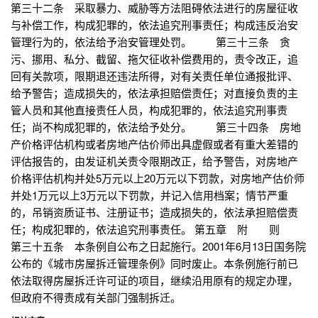
第三十二条 采取暴力、威胁等方法阻碍依法进行的房屋征收
与补偿工作，构成犯罪的，依法追究刑事责任；构成违反治安
管理行为的，依法给予治安管理处罚。 第三十三条 贪
污、挪用、私分、截留、拖欠征收补偿费用的，责令改正，追
回有关款项，限期退还违法所得，对有关责任单位通报批评、
给予警告；造成损失的，依法承担赔偿责任；对直接负责的主
管人员和其他直接责任人员，构成犯罪的，依法追究刑事责
任；尚不构成犯罪的，依法给予处分。 第三十四条 房地
产价格评估机构或者房地产估价师出具虚假或者有重大差错的
评估报告的，由发证机关责令限期改正，给予警告，对房地产
价格评估机构并处5万元以上20万元以下罚款，对房地产估价师
并处1万元以上3万元以下罚款，并记入信用档案；情节严重
的，吊销资质证书、注册证书；造成损失的，依法承担赔偿责
任；构成犯罪的，依法追究刑事责任。 第五章 附 则
第三十五条 本条例自公布之日起施行。2001年6月13日国务院
公布的《城市房屋拆迁管理条例》同时废止。本条例施行前已
依法取得房屋拆迁许可证的项目，继续沿用原有的规定办理，
但政府不得责成有关部门强制拆迁。