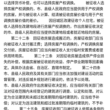
以选择货币补偿，也可以选择房屋产权调换。 被征收人选
择房屋产权调换的，市、县级人民政府应当提供用于产权调换
的房屋，并与被征收人计算、结清被征收房屋价值与用于产权
调换房屋价值的差价。 因旧城区改建征收个人住宅，被征
收人选择在改建地段进行房屋产权调换的，作出房屋征收决定
的市、县级人民政府应当提供改建地段或者就近地段的房屋。
第二十二条 因征收房屋造成搬迁的，房屋征收部门应当
向被征收人支付搬迁费；选择房屋产权调换的，产权调换房屋
交付前，房屋征收部门应当向被征收人支付临时安置费或者提
供周转用房。 第二十三条 对因征收房屋造成停产停业损
失的补偿，根据房屋被征收前的效益、停产停业期限等因素确
定。具体办法由省、自治区、直辖市制定。 第二十四条
市、县级人民政府及其有关部门应当依法加强对建设活动的监
督管理，对违反城乡规划进行建设的，依法予以处理。
市、县级人民政府作出房屋征收决定前，应当组织有关部门依
法对征收范围内未经登记的建筑进行调查、认定和处理。对认
定为合法建筑和未超过批准期限的临时建筑的，应当给予补
偿；对认定为违法建筑和超过批准期限的临时建筑的，不予补
偿。 第二十五条 房屋征收部门与被征收人依照本条例的