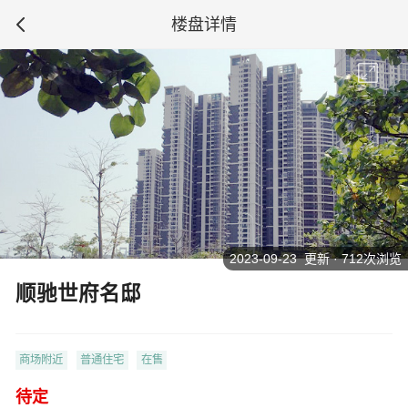
楼盘详情
2023-09-23 更新 · 712次浏览
顺驰世府名邸
商场附近
普通住宅
在售
待定