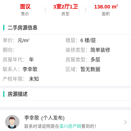
面议
3
室
2
厅
1
卫
138.00 m
2
售价
房型
面积
二手房源信息
单价：
元/m
楼层：
6 楼/层
2
朝向：
装修类型：
简单装修
房屋年代：
年
房屋类型：
多层
联系人：
李幸歌
区域：
暂无数据
产权年限：
未知
房源描述
李幸歌
(个人发布)
联系时请说明是在
栾川房产网
看到的！