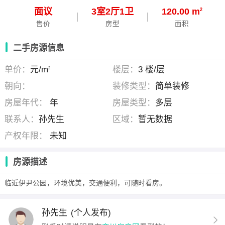
面议
3
室
2
厅
1
卫
120.00 m
2
售价
房型
面积
二手房源信息
单价：
元/m
楼层：
3 楼/层
2
朝向：
装修类型：
简单装修
房屋年代：
年
房屋类型：
多层
联系人：
孙先生
区域：
暂无数据
产权年限：
未知
房源描述
临近伊尹公园，环境优美，交通便利，可随时看房。
孙先生
(个人发布)