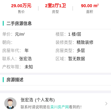
29.00万元
2
室
2
厅
1
卫
90.00 m
2
售价
房型
面积
二手房源信息
单价：
元/m
楼层：
1 楼/层
2
朝向：
装修类型：
精致装修
房屋年代：
年
房屋类型：
多层
联系人：
张宏浩
区域：
暂无数据
产权年限：
未知
房源描述
张宏浩
(个人发布)
联系时请说明是在
栾川房产网
看到的！