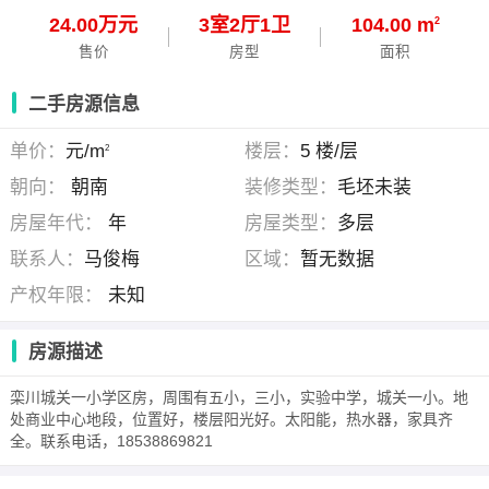
24.00万元
3
室
2
厅
1
卫
104.00 m
2
售价
房型
面积
二手房源信息
单价：
元/m
楼层：
5 楼/层
2
朝向：
朝南
装修类型：
毛坯未装
房屋年代：
年
房屋类型：
多层
联系人：
马俊梅
区域：
暂无数据
产权年限：
未知
房源描述
栾川城关一小学区房，周围有五小，三小，实验中学，城关一小。地
处商业中心地段，位置好，楼层阳光好。太阳能，热水器，家具齐
全。联系电话，18538869821