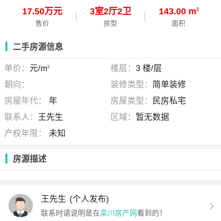
17.50万元
3
室
2
厅
2
卫
143.00 m
2
售价
房型
面积
二手房源信息
单价：
元/m
楼层：
3 楼/层
2
朝向：
装修类型：
简单装修
房屋年代：
年
房屋类型：
民房私宅
联系人：
王先生
区域：
暂无数据
产权年限：
未知
房源描述
王先生
(个人发布)
联系时请说明是在
栾川房产网
看到的！