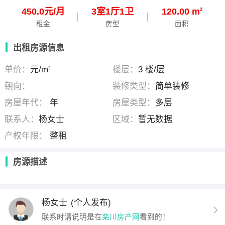
450.0元/月
3
室
1
厅
1
卫
120.00 m
2
租金
房型
面积
出租房源信息
单价：
元/m
楼层：
3 楼/层
2
朝向：
装修类型：
简单装修
房屋年代：
年
房屋类型：
多层
联系人：
杨女士
区域：
暂无数据
产权年限：
整租
房源描述
杨女士
(个人发布)
联系时请说明是在
栾川房产网
看到的！